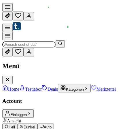
Menü
Home
Testlabor
Deals
Merkzettel
Kategorien
Account
Einloggen
Ansicht
Hell
Dunkel
Auto