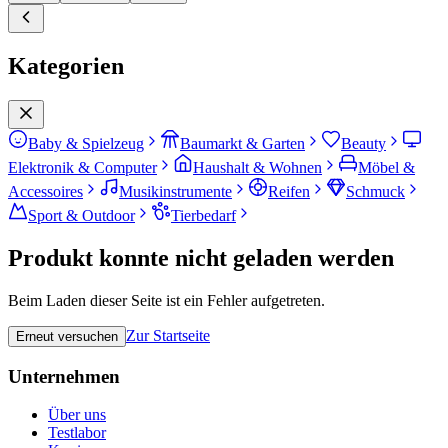
Kategorien
Baby & Spielzeug
Baumarkt & Garten
Beauty
Elektronik & Computer
Haushalt & Wohnen
Möbel &
Accessoires
Musikinstrumente
Reifen
Schmuck
Sport & Outdoor
Tierbedarf
Produkt konnte nicht geladen werden
Beim Laden dieser Seite ist ein Fehler aufgetreten.
Zur Startseite
Erneut versuchen
Unternehmen
Über uns
Testlabor