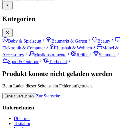
Kategorien
Baby & Spielzeug
Baumarkt & Garten
Beauty
Elektronik & Computer
Haushalt & Wohnen
Möbel &
Accessoires
Musikinstrumente
Reifen
Schmuck
Sport & Outdoor
Tierbedarf
Produkt konnte nicht geladen werden
Beim Laden dieser Seite ist ein Fehler aufgetreten.
Zur Startseite
Erneut versuchen
Unternehmen
Über uns
Testlabor