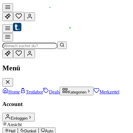
Menü
Home
Testlabor
Deals
Merkzettel
Kategorien
Account
Einloggen
Ansicht
Hell
Dunkel
Auto