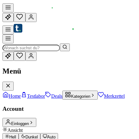
Menü
Home
Testlabor
Deals
Merkzettel
Kategorien
Account
Einloggen
Ansicht
Hell
Dunkel
Auto