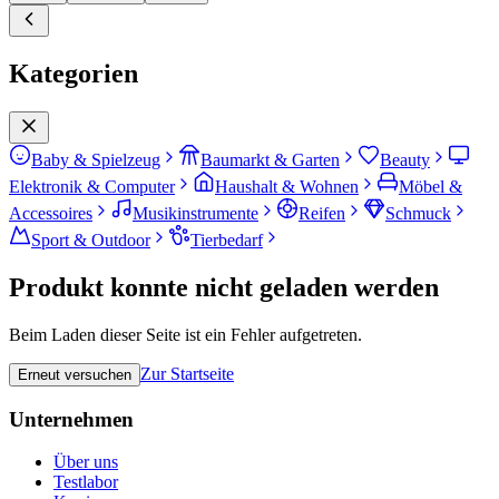
Kategorien
Baby & Spielzeug
Baumarkt & Garten
Beauty
Elektronik & Computer
Haushalt & Wohnen
Möbel &
Accessoires
Musikinstrumente
Reifen
Schmuck
Sport & Outdoor
Tierbedarf
Produkt konnte nicht geladen werden
Beim Laden dieser Seite ist ein Fehler aufgetreten.
Zur Startseite
Erneut versuchen
Unternehmen
Über uns
Testlabor