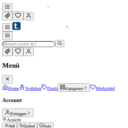
Menü
Home
Testlabor
Deals
Merkzettel
Kategorien
Account
Einloggen
Ansicht
Hell
Dunkel
Auto