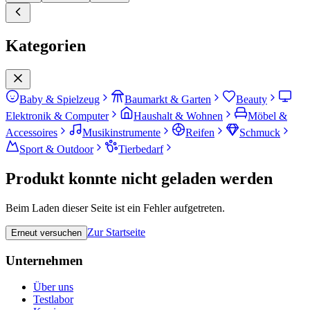
Kategorien
Baby & Spielzeug
Baumarkt & Garten
Beauty
Elektronik & Computer
Haushalt & Wohnen
Möbel &
Accessoires
Musikinstrumente
Reifen
Schmuck
Sport & Outdoor
Tierbedarf
Produkt konnte nicht geladen werden
Beim Laden dieser Seite ist ein Fehler aufgetreten.
Zur Startseite
Erneut versuchen
Unternehmen
Über uns
Testlabor