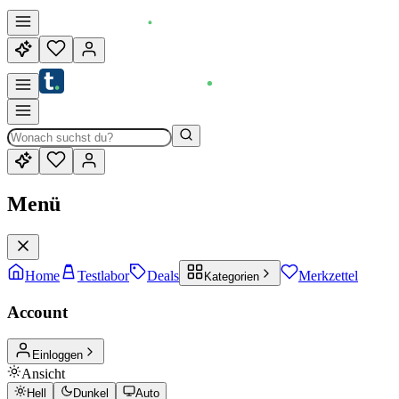
Menü
Home
Testlabor
Deals
Merkzettel
Kategorien
Account
Einloggen
Ansicht
Hell
Dunkel
Auto