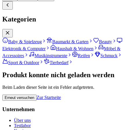
Kategorien
Baby & Spielzeug
Baumarkt & Garten
Beauty
Elektronik & Computer
Haushalt & Wohnen
Möbel &
Accessoires
Musikinstrumente
Reifen
Schmuck
Sport & Outdoor
Tierbedarf
Produkt konnte nicht geladen werden
Beim Laden dieser Seite ist ein Fehler aufgetreten.
Zur Startseite
Erneut versuchen
Unternehmen
Über uns
Testlabor