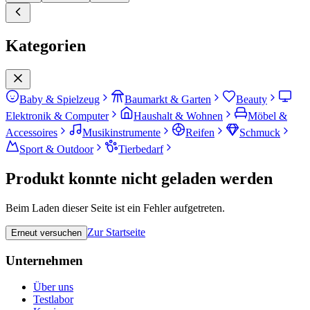
Kategorien
Baby & Spielzeug
Baumarkt & Garten
Beauty
Elektronik & Computer
Haushalt & Wohnen
Möbel &
Accessoires
Musikinstrumente
Reifen
Schmuck
Sport & Outdoor
Tierbedarf
Produkt konnte nicht geladen werden
Beim Laden dieser Seite ist ein Fehler aufgetreten.
Zur Startseite
Erneut versuchen
Unternehmen
Über uns
Testlabor