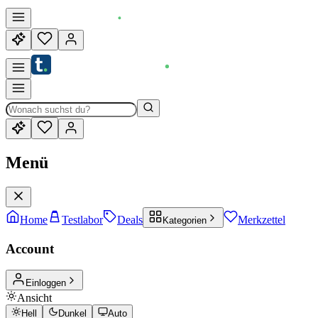
Menü
Home
Testlabor
Deals
Merkzettel
Kategorien
Account
Einloggen
Ansicht
Hell
Dunkel
Auto