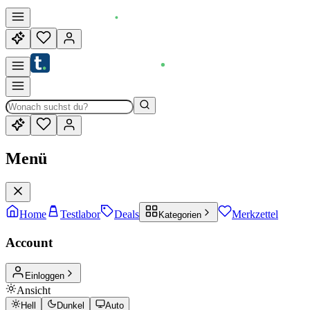
Menü
Home
Testlabor
Deals
Merkzettel
Kategorien
Account
Einloggen
Ansicht
Hell
Dunkel
Auto