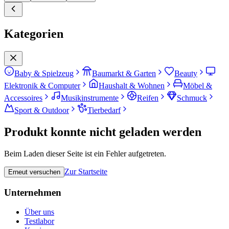
Kategorien
Baby & Spielzeug
Baumarkt & Garten
Beauty
Elektronik & Computer
Haushalt & Wohnen
Möbel &
Accessoires
Musikinstrumente
Reifen
Schmuck
Sport & Outdoor
Tierbedarf
Produkt konnte nicht geladen werden
Beim Laden dieser Seite ist ein Fehler aufgetreten.
Zur Startseite
Erneut versuchen
Unternehmen
Über uns
Testlabor