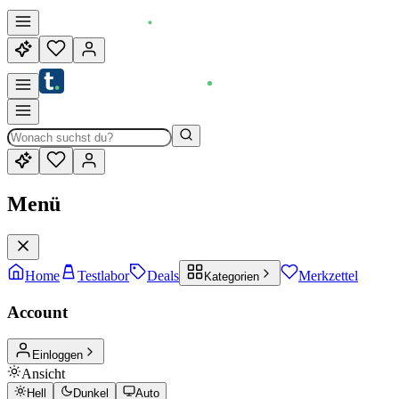
Menü
Home
Testlabor
Deals
Merkzettel
Kategorien
Account
Einloggen
Ansicht
Hell
Dunkel
Auto