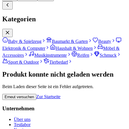
Kategorien
Baby & Spielzeug
Baumarkt & Garten
Beauty
Elektronik & Computer
Haushalt & Wohnen
Möbel &
Accessoires
Musikinstrumente
Reifen
Schmuck
Sport & Outdoor
Tierbedarf
Produkt konnte nicht geladen werden
Beim Laden dieser Seite ist ein Fehler aufgetreten.
Zur Startseite
Erneut versuchen
Unternehmen
Über uns
Testlabor