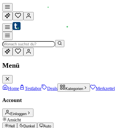
Menü
Home
Testlabor
Deals
Merkzettel
Kategorien
Account
Einloggen
Ansicht
Hell
Dunkel
Auto