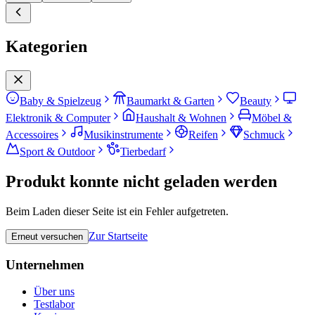
Kategorien
Baby & Spielzeug
Baumarkt & Garten
Beauty
Elektronik & Computer
Haushalt & Wohnen
Möbel &
Accessoires
Musikinstrumente
Reifen
Schmuck
Sport & Outdoor
Tierbedarf
Produkt konnte nicht geladen werden
Beim Laden dieser Seite ist ein Fehler aufgetreten.
Zur Startseite
Erneut versuchen
Unternehmen
Über uns
Testlabor