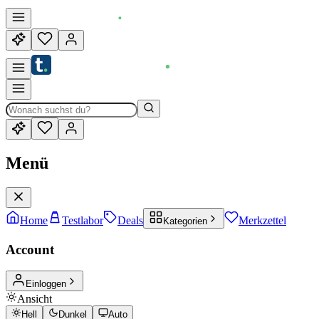
Menü
Home
Testlabor
Deals
Merkzettel
Kategorien
Account
Einloggen
Ansicht
Hell
Dunkel
Auto