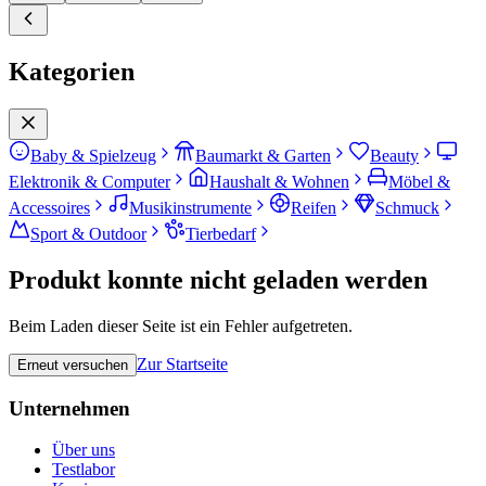
Kategorien
Baby & Spielzeug
Baumarkt & Garten
Beauty
Elektronik & Computer
Haushalt & Wohnen
Möbel &
Accessoires
Musikinstrumente
Reifen
Schmuck
Sport & Outdoor
Tierbedarf
Produkt konnte nicht geladen werden
Beim Laden dieser Seite ist ein Fehler aufgetreten.
Zur Startseite
Erneut versuchen
Unternehmen
Über uns
Testlabor