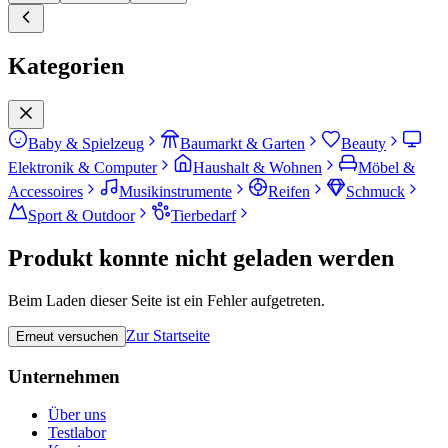
Kategorien
Baby & Spielzeug
Baumarkt & Garten
Beauty
Elektronik & Computer
Haushalt & Wohnen
Möbel &
Accessoires
Musikinstrumente
Reifen
Schmuck
Sport & Outdoor
Tierbedarf
Produkt konnte nicht geladen werden
Beim Laden dieser Seite ist ein Fehler aufgetreten.
Zur Startseite
Erneut versuchen
Unternehmen
Über uns
Testlabor