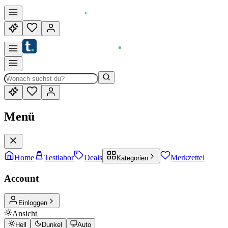
Menü
Home
Testlabor
Deals
Merkzettel
Kategorien
Account
Einloggen
Ansicht
Hell
Dunkel
Auto