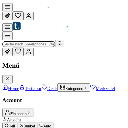
Menü
Home
Testlabor
Deals
Merkzettel
Kategorien
Account
Einloggen
Ansicht
Hell
Dunkel
Auto