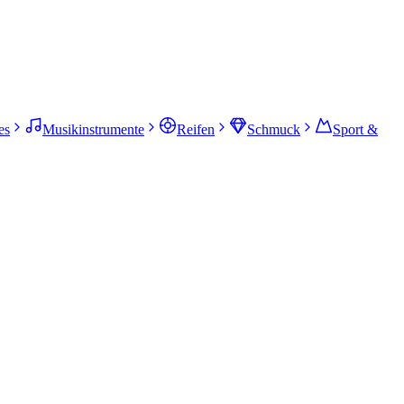
es
Musikinstrumente
Reifen
Schmuck
Sport &