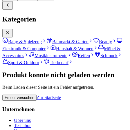
Kategorien
Baby & Spielzeug
Baumarkt & Garten
Beauty
Elektronik & Computer
Haushalt & Wohnen
Möbel &
Accessoires
Musikinstrumente
Reifen
Schmuck
Sport & Outdoor
Tierbedarf
Produkt konnte nicht geladen werden
Beim Laden dieser Seite ist ein Fehler aufgetreten.
Zur Startseite
Erneut versuchen
Unternehmen
Über uns
Testlabor