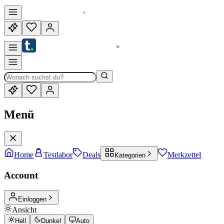
Menü
Home
Testlabor
Deals
Merkzettel
Kategorien
Account
Einloggen
Ansicht
Hell
Dunkel
Auto