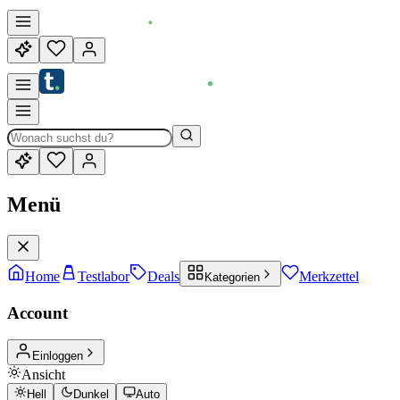
Menü
Home
Testlabor
Deals
Merkzettel
Kategorien
Account
Einloggen
Ansicht
Hell
Dunkel
Auto