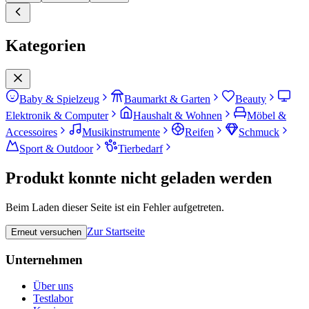
Kategorien
Baby & Spielzeug
Baumarkt & Garten
Beauty
Elektronik & Computer
Haushalt & Wohnen
Möbel &
Accessoires
Musikinstrumente
Reifen
Schmuck
Sport & Outdoor
Tierbedarf
Produkt konnte nicht geladen werden
Beim Laden dieser Seite ist ein Fehler aufgetreten.
Zur Startseite
Erneut versuchen
Unternehmen
Über uns
Testlabor