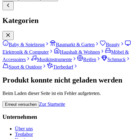
Kategorien
Baby & Spielzeug
Baumarkt & Garten
Beauty
Elektronik & Computer
Haushalt & Wohnen
Möbel &
Accessoires
Musikinstrumente
Reifen
Schmuck
Sport & Outdoor
Tierbedarf
Produkt konnte nicht geladen werden
Beim Laden dieser Seite ist ein Fehler aufgetreten.
Zur Startseite
Erneut versuchen
Unternehmen
Über uns
Testlabor