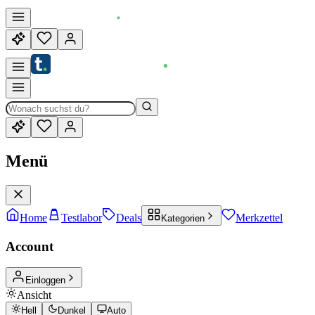
Menü
Home
Testlabor
Deals
Merkzettel
Kategorien
Account
Einloggen
Ansicht
Hell
Dunkel
Auto