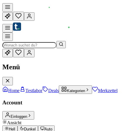
Menü
Home
Testlabor
Deals
Merkzettel
Kategorien
Account
Einloggen
Ansicht
Hell
Dunkel
Auto