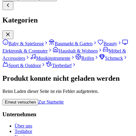
Kategorien
Baby & Spielzeug
Baumarkt & Garten
Beauty
Elektronik & Computer
Haushalt & Wohnen
Möbel &
Accessoires
Musikinstrumente
Reifen
Schmuck
Sport & Outdoor
Tierbedarf
Produkt konnte nicht geladen werden
Beim Laden dieser Seite ist ein Fehler aufgetreten.
Zur Startseite
Erneut versuchen
Unternehmen
Über uns
Testlabor