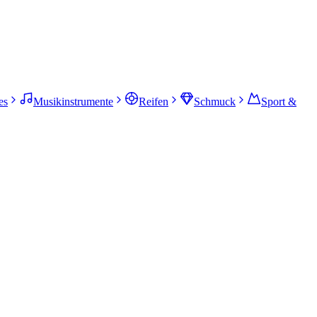
es
Musikinstrumente
Reifen
Schmuck
Sport &