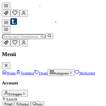
Menü
Home
Testlabor
Deals
Merkzettel
Kategorien
Account
Einloggen
Ansicht
Hell
Dunkel
Auto