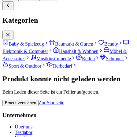
Kategorien
Baby & Spielzeug
Baumarkt & Garten
Beauty
Elektronik & Computer
Haushalt & Wohnen
Möbel &
Accessoires
Musikinstrumente
Reifen
Schmuck
Sport & Outdoor
Tierbedarf
Produkt konnte nicht geladen werden
Beim Laden dieser Seite ist ein Fehler aufgetreten.
Zur Startseite
Erneut versuchen
Unternehmen
Über uns
Testlabor