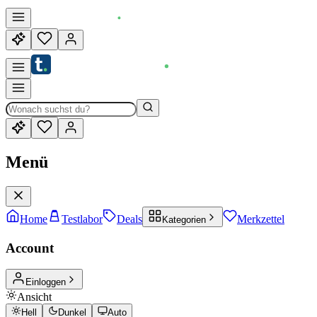
Menü
Home
Testlabor
Deals
Merkzettel
Kategorien
Account
Einloggen
Ansicht
Hell
Dunkel
Auto