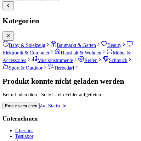
Kategorien
Baby & Spielzeug
Baumarkt & Garten
Beauty
Elektronik & Computer
Haushalt & Wohnen
Möbel &
Accessoires
Musikinstrumente
Reifen
Schmuck
Sport & Outdoor
Tierbedarf
Produkt konnte nicht geladen werden
Beim Laden dieser Seite ist ein Fehler aufgetreten.
Zur Startseite
Erneut versuchen
Unternehmen
Über uns
Testlabor