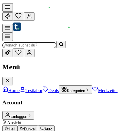
Menü
Home
Testlabor
Deals
Merkzettel
Kategorien
Account
Einloggen
Ansicht
Hell
Dunkel
Auto