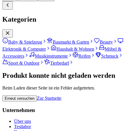
Kategorien
Baby & Spielzeug
Baumarkt & Garten
Beauty
Elektronik & Computer
Haushalt & Wohnen
Möbel &
Accessoires
Musikinstrumente
Reifen
Schmuck
Sport & Outdoor
Tierbedarf
Produkt konnte nicht geladen werden
Beim Laden dieser Seite ist ein Fehler aufgetreten.
Zur Startseite
Erneut versuchen
Unternehmen
Über uns
Testlabor