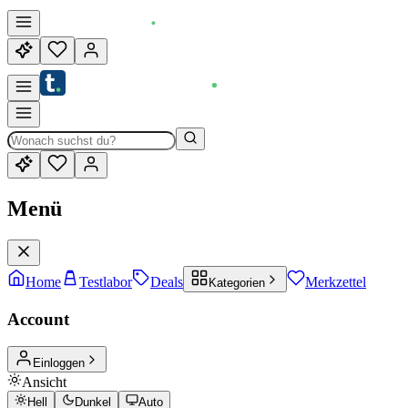
Menü
Home
Testlabor
Deals
Merkzettel
Kategorien
Account
Einloggen
Ansicht
Hell
Dunkel
Auto