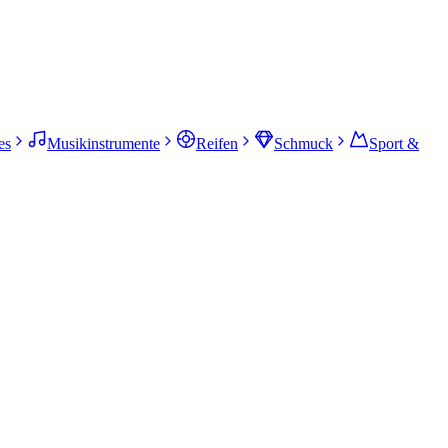
es
Musikinstrumente
Reifen
Schmuck
Sport &