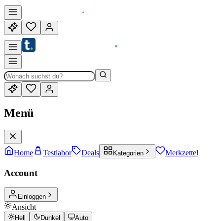
Menü
Home
Testlabor
Deals
Merkzettel
Kategorien
Account
Einloggen
Ansicht
Hell
Dunkel
Auto