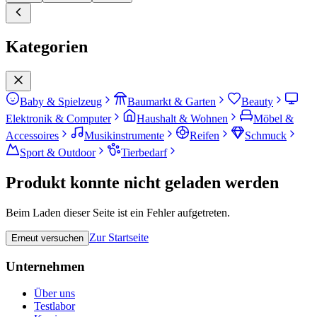
Kategorien
Baby & Spielzeug
Baumarkt & Garten
Beauty
Elektronik & Computer
Haushalt & Wohnen
Möbel &
Accessoires
Musikinstrumente
Reifen
Schmuck
Sport & Outdoor
Tierbedarf
Produkt konnte nicht geladen werden
Beim Laden dieser Seite ist ein Fehler aufgetreten.
Zur Startseite
Erneut versuchen
Unternehmen
Über uns
Testlabor