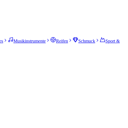
es
Musikinstrumente
Reifen
Schmuck
Sport &