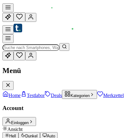
Menü
Home
Testlabor
Deals
Merkzettel
Kategorien
Account
Einloggen
Ansicht
Hell
Dunkel
Auto