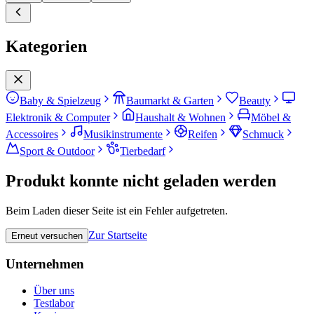
Kategorien
Baby & Spielzeug
Baumarkt & Garten
Beauty
Elektronik & Computer
Haushalt & Wohnen
Möbel &
Accessoires
Musikinstrumente
Reifen
Schmuck
Sport & Outdoor
Tierbedarf
Produkt konnte nicht geladen werden
Beim Laden dieser Seite ist ein Fehler aufgetreten.
Zur Startseite
Erneut versuchen
Unternehmen
Über uns
Testlabor