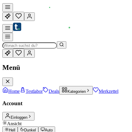
Menü
Home
Testlabor
Deals
Merkzettel
Kategorien
Account
Einloggen
Ansicht
Hell
Dunkel
Auto