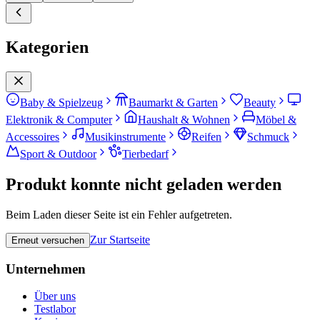
Kategorien
Baby & Spielzeug
Baumarkt & Garten
Beauty
Elektronik & Computer
Haushalt & Wohnen
Möbel &
Accessoires
Musikinstrumente
Reifen
Schmuck
Sport & Outdoor
Tierbedarf
Produkt konnte nicht geladen werden
Beim Laden dieser Seite ist ein Fehler aufgetreten.
Zur Startseite
Erneut versuchen
Unternehmen
Über uns
Testlabor