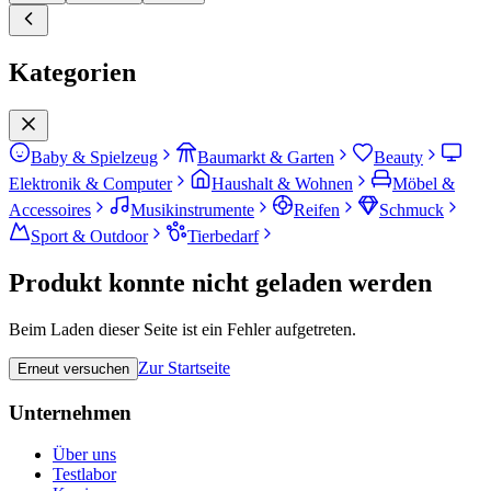
Kategorien
Baby & Spielzeug
Baumarkt & Garten
Beauty
Elektronik & Computer
Haushalt & Wohnen
Möbel &
Accessoires
Musikinstrumente
Reifen
Schmuck
Sport & Outdoor
Tierbedarf
Produkt konnte nicht geladen werden
Beim Laden dieser Seite ist ein Fehler aufgetreten.
Zur Startseite
Erneut versuchen
Unternehmen
Über uns
Testlabor