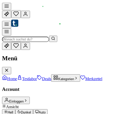
Menü
Home
Testlabor
Deals
Merkzettel
Kategorien
Account
Einloggen
Ansicht
Hell
Dunkel
Auto