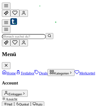
Menü
Home
Testlabor
Deals
Merkzettel
Kategorien
Account
Einloggen
Ansicht
Hell
Dunkel
Auto