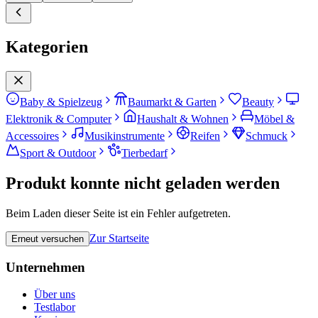
Kategorien
Baby & Spielzeug
Baumarkt & Garten
Beauty
Elektronik & Computer
Haushalt & Wohnen
Möbel &
Accessoires
Musikinstrumente
Reifen
Schmuck
Sport & Outdoor
Tierbedarf
Produkt konnte nicht geladen werden
Beim Laden dieser Seite ist ein Fehler aufgetreten.
Zur Startseite
Erneut versuchen
Unternehmen
Über uns
Testlabor