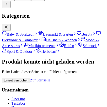
Kategorien
Baby & Spielzeug
Baumarkt & Garten
Beauty
Elektronik & Computer
Haushalt & Wohnen
Möbel &
Accessoires
Musikinstrumente
Reifen
Schmuck
Sport & Outdoor
Tierbedarf
Produkt konnte nicht geladen werden
Beim Laden dieser Seite ist ein Fehler aufgetreten.
Zur Startseite
Erneut versuchen
Unternehmen
Über uns
Testlabor