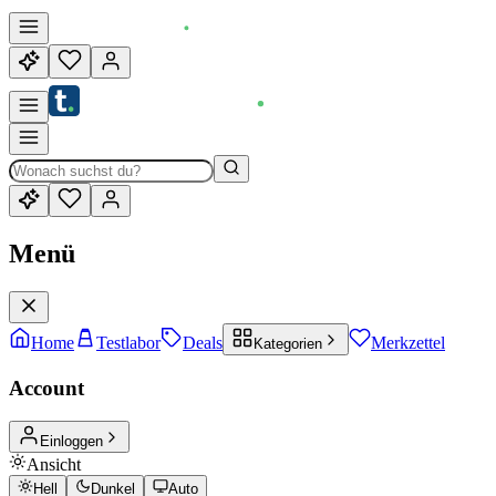
Menü
Home
Testlabor
Deals
Merkzettel
Kategorien
Account
Einloggen
Ansicht
Hell
Dunkel
Auto