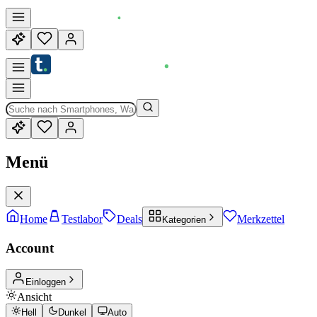
Menü
Home
Testlabor
Deals
Merkzettel
Kategorien
Account
Einloggen
Ansicht
Hell
Dunkel
Auto