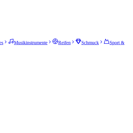
es
Musikinstrumente
Reifen
Schmuck
Sport &