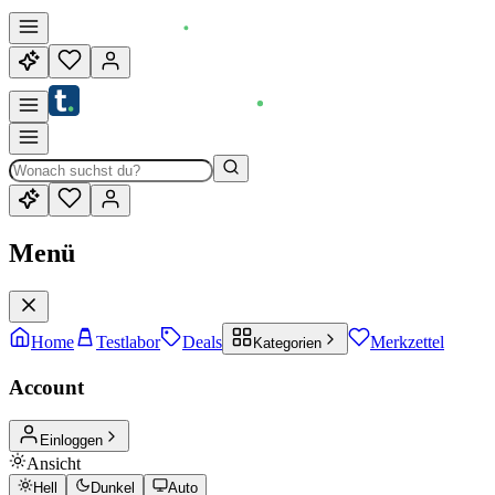
Menü
Home
Testlabor
Deals
Merkzettel
Kategorien
Account
Einloggen
Ansicht
Hell
Dunkel
Auto