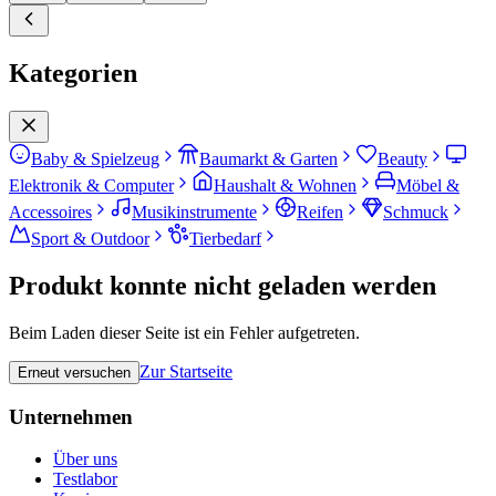
Kategorien
Baby & Spielzeug
Baumarkt & Garten
Beauty
Elektronik & Computer
Haushalt & Wohnen
Möbel &
Accessoires
Musikinstrumente
Reifen
Schmuck
Sport & Outdoor
Tierbedarf
Produkt konnte nicht geladen werden
Beim Laden dieser Seite ist ein Fehler aufgetreten.
Zur Startseite
Erneut versuchen
Unternehmen
Über uns
Testlabor