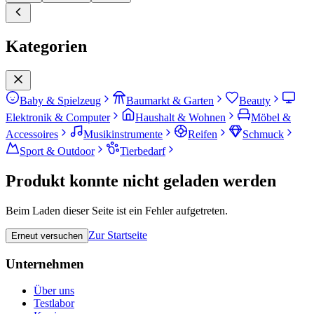
Kategorien
Baby & Spielzeug
Baumarkt & Garten
Beauty
Elektronik & Computer
Haushalt & Wohnen
Möbel &
Accessoires
Musikinstrumente
Reifen
Schmuck
Sport & Outdoor
Tierbedarf
Produkt konnte nicht geladen werden
Beim Laden dieser Seite ist ein Fehler aufgetreten.
Zur Startseite
Erneut versuchen
Unternehmen
Über uns
Testlabor