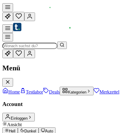
Menü
Home
Testlabor
Deals
Merkzettel
Kategorien
Account
Einloggen
Ansicht
Hell
Dunkel
Auto