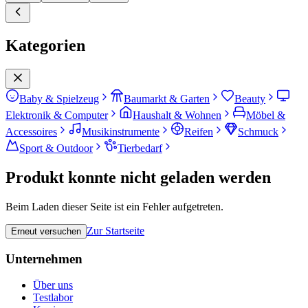
Kategorien
Baby & Spielzeug
Baumarkt & Garten
Beauty
Elektronik & Computer
Haushalt & Wohnen
Möbel &
Accessoires
Musikinstrumente
Reifen
Schmuck
Sport & Outdoor
Tierbedarf
Produkt konnte nicht geladen werden
Beim Laden dieser Seite ist ein Fehler aufgetreten.
Zur Startseite
Erneut versuchen
Unternehmen
Über uns
Testlabor