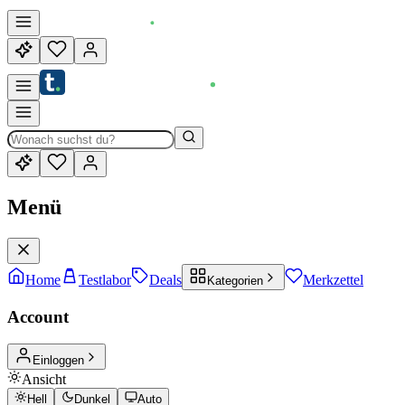
Menü
Home
Testlabor
Deals
Merkzettel
Kategorien
Account
Einloggen
Ansicht
Hell
Dunkel
Auto