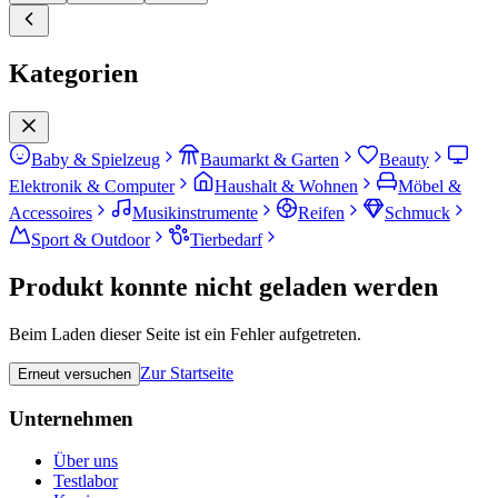
Kategorien
Baby & Spielzeug
Baumarkt & Garten
Beauty
Elektronik & Computer
Haushalt & Wohnen
Möbel &
Accessoires
Musikinstrumente
Reifen
Schmuck
Sport & Outdoor
Tierbedarf
Produkt konnte nicht geladen werden
Beim Laden dieser Seite ist ein Fehler aufgetreten.
Zur Startseite
Erneut versuchen
Unternehmen
Über uns
Testlabor