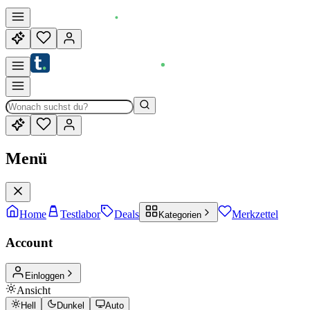
Menü
Home
Testlabor
Deals
Merkzettel
Kategorien
Account
Einloggen
Ansicht
Hell
Dunkel
Auto