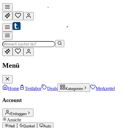
Menü
Home
Testlabor
Deals
Merkzettel
Kategorien
Account
Einloggen
Ansicht
Hell
Dunkel
Auto