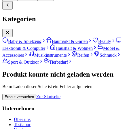
Kategorien
Baby & Spielzeug
Baumarkt & Garten
Beauty
Elektronik & Computer
Haushalt & Wohnen
Möbel &
Accessoires
Musikinstrumente
Reifen
Schmuck
Sport & Outdoor
Tierbedarf
Produkt konnte nicht geladen werden
Beim Laden dieser Seite ist ein Fehler aufgetreten.
Zur Startseite
Erneut versuchen
Unternehmen
Über uns
Testlabor