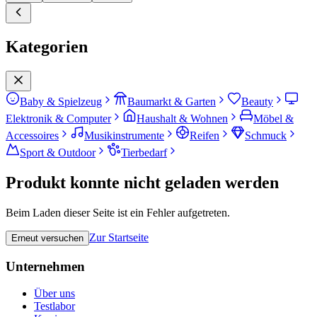
Kategorien
Baby & Spielzeug
Baumarkt & Garten
Beauty
Elektronik & Computer
Haushalt & Wohnen
Möbel &
Accessoires
Musikinstrumente
Reifen
Schmuck
Sport & Outdoor
Tierbedarf
Produkt konnte nicht geladen werden
Beim Laden dieser Seite ist ein Fehler aufgetreten.
Zur Startseite
Erneut versuchen
Unternehmen
Über uns
Testlabor