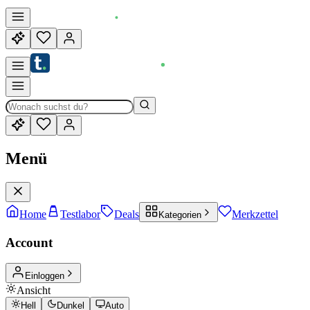
Menü
Home
Testlabor
Deals
Merkzettel
Kategorien
Account
Einloggen
Ansicht
Hell
Dunkel
Auto