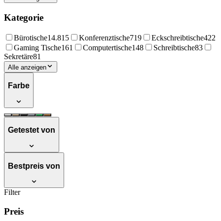
Kategorie
Bürotische
14.815
Konferenztische
719
Eckschreibtische
422
Gaming Tische
161
Computertische
148
Schreibtische
83
Sekretäre
81
Alle anzeigen
Farbe
Getestet von
Bestpreis von
Filter
Preis