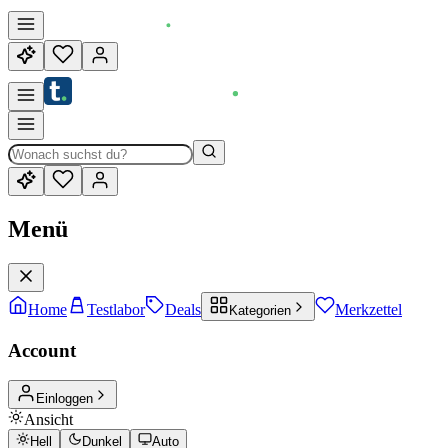
Menü
Home
Testlabor
Deals
Merkzettel
Kategorien
Account
Einloggen
Ansicht
Hell
Dunkel
Auto