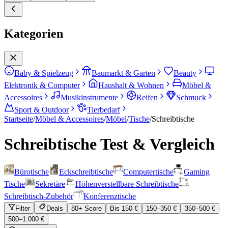
Kategorien
Baby & Spielzeug
Baumarkt & Garten
Beauty
Elektronik & Computer
Haushalt & Wohnen
Möbel &
Accessoires
Musikinstrumente
Reifen
Schmuck
Sport & Outdoor
Tierbedarf
Startseite
/
Möbel & Accessoires
/
Möbel
/
Tische
/
Schreibtische
Schreibtische
Test & Vergleich
Bürotische
Eckschreibtische
Computertische
Gaming
Tische
Sekretäre
Höhenverstellbare Schreibtische
Schreibtisch-Zubehör
Konferenztische
Filter
Deals
80+ Score
Bis 150 €
150–350 €
350–500 €
500–1.000 €