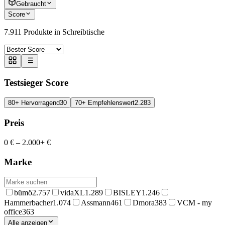
Gebraucht
Score
7.911
Produkte in
Schreibtische
Testsieger Score
80+ Hervorragend
30
70+ Empfehlenswert
2.283
Preis
0 €
–
2.000+ €
Marke
bümö
2.757
vidaXL
1.289
BISLEY
1.246
Hammerbacher
1.074
Assmann
461
Dmora
383
VCM - my
office
363
Alle anzeigen