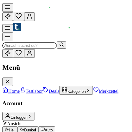
Menü
Home
Testlabor
Deals
Merkzettel
Kategorien
Account
Einloggen
Ansicht
Hell
Dunkel
Auto