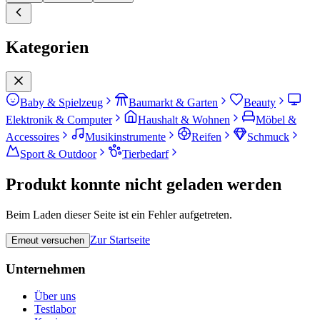
Kategorien
Baby & Spielzeug
Baumarkt & Garten
Beauty
Elektronik & Computer
Haushalt & Wohnen
Möbel &
Accessoires
Musikinstrumente
Reifen
Schmuck
Sport & Outdoor
Tierbedarf
Produkt konnte nicht geladen werden
Beim Laden dieser Seite ist ein Fehler aufgetreten.
Zur Startseite
Erneut versuchen
Unternehmen
Über uns
Testlabor