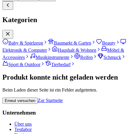
Kategorien
Baby & Spielzeug
Baumarkt & Garten
Beauty
Elektronik & Computer
Haushalt & Wohnen
Möbel &
Accessoires
Musikinstrumente
Reifen
Schmuck
Sport & Outdoor
Tierbedarf
Produkt konnte nicht geladen werden
Beim Laden dieser Seite ist ein Fehler aufgetreten.
Zur Startseite
Erneut versuchen
Unternehmen
Über uns
Testlabor