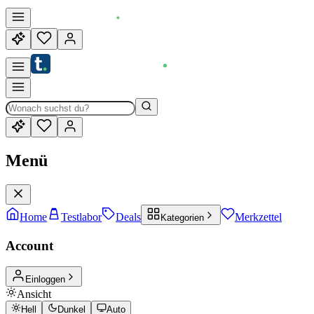
Menü
Home
Testlabor
Deals
Merkzettel
Kategorien
Account
Einloggen
Ansicht
Hell
Dunkel
Auto