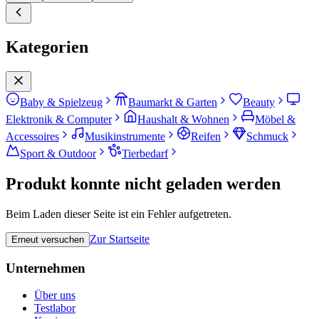
Kategorien
Baby & Spielzeug
Baumarkt & Garten
Beauty
Elektronik & Computer
Haushalt & Wohnen
Möbel &
Accessoires
Musikinstrumente
Reifen
Schmuck
Sport & Outdoor
Tierbedarf
Produkt konnte nicht geladen werden
Beim Laden dieser Seite ist ein Fehler aufgetreten.
Zur Startseite
Erneut versuchen
Unternehmen
Über uns
Testlabor