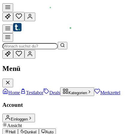
Menü
Home
Testlabor
Deals
Merkzettel
Kategorien
Account
Einloggen
Ansicht
Hell
Dunkel
Auto