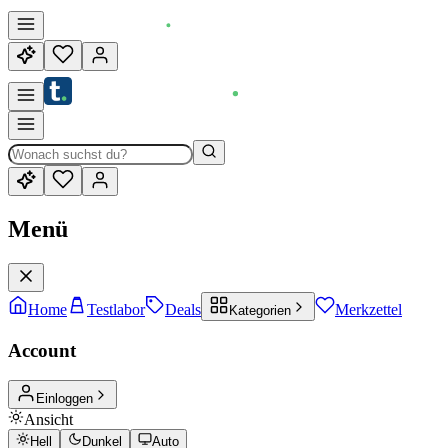
Menü
Home
Testlabor
Deals
Merkzettel
Kategorien
Account
Einloggen
Ansicht
Hell
Dunkel
Auto