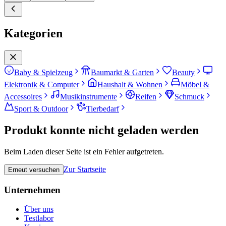
Kategorien
Baby & Spielzeug
Baumarkt & Garten
Beauty
Elektronik & Computer
Haushalt & Wohnen
Möbel &
Accessoires
Musikinstrumente
Reifen
Schmuck
Sport & Outdoor
Tierbedarf
Produkt konnte nicht geladen werden
Beim Laden dieser Seite ist ein Fehler aufgetreten.
Zur Startseite
Erneut versuchen
Unternehmen
Über uns
Testlabor