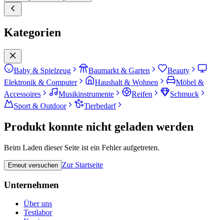
Kategorien
Baby & Spielzeug
Baumarkt & Garten
Beauty
Elektronik & Computer
Haushalt & Wohnen
Möbel &
Accessoires
Musikinstrumente
Reifen
Schmuck
Sport & Outdoor
Tierbedarf
Produkt konnte nicht geladen werden
Beim Laden dieser Seite ist ein Fehler aufgetreten.
Zur Startseite
Erneut versuchen
Unternehmen
Über uns
Testlabor