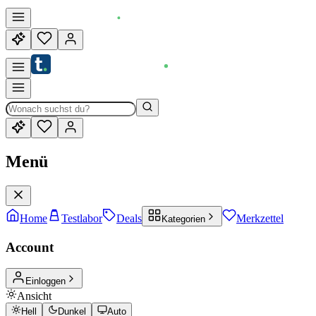
Menü
Home
Testlabor
Deals
Merkzettel
Kategorien
Account
Einloggen
Ansicht
Hell
Dunkel
Auto