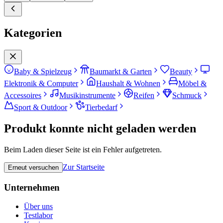
Kategorien
Baby & Spielzeug
Baumarkt & Garten
Beauty
Elektronik & Computer
Haushalt & Wohnen
Möbel &
Accessoires
Musikinstrumente
Reifen
Schmuck
Sport & Outdoor
Tierbedarf
Produkt konnte nicht geladen werden
Beim Laden dieser Seite ist ein Fehler aufgetreten.
Zur Startseite
Erneut versuchen
Unternehmen
Über uns
Testlabor