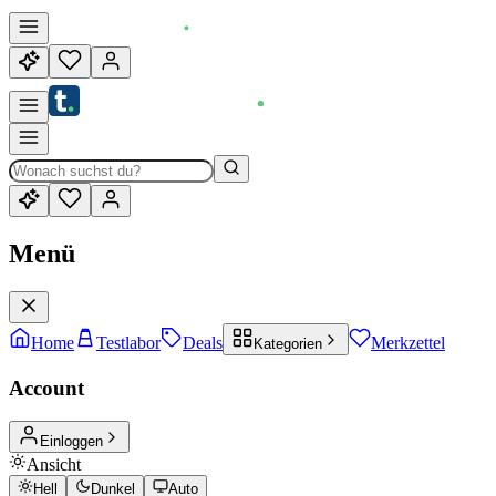
Menü
Home
Testlabor
Deals
Merkzettel
Kategorien
Account
Einloggen
Ansicht
Hell
Dunkel
Auto