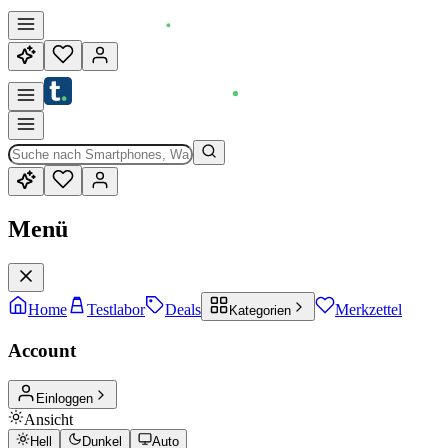
Menü
Home
Testlabor
Deals
Merkzettel
Kategorien
Account
Einloggen
Ansicht
Hell
Dunkel
Auto