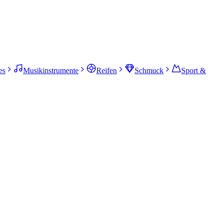
es
Musikinstrumente
Reifen
Schmuck
Sport &