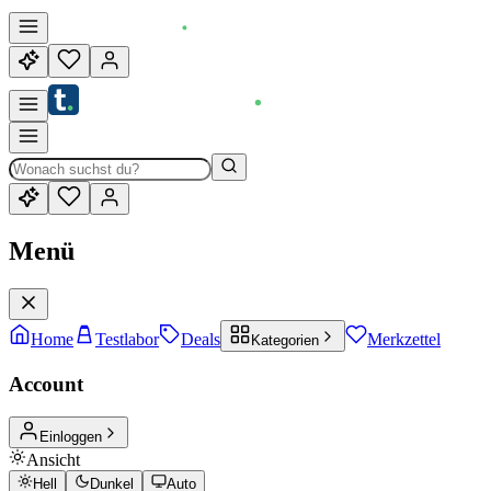
Menü
Home
Testlabor
Deals
Merkzettel
Kategorien
Account
Einloggen
Ansicht
Hell
Dunkel
Auto