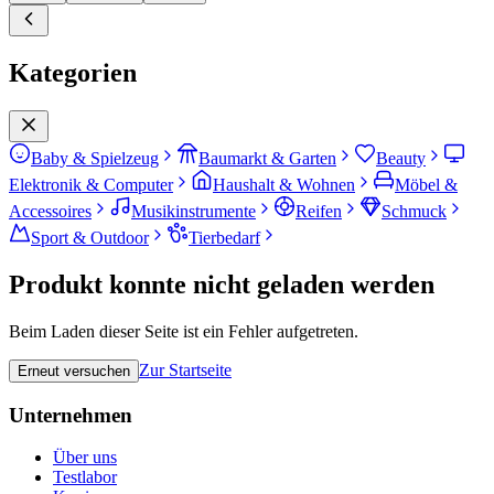
Kategorien
Baby & Spielzeug
Baumarkt & Garten
Beauty
Elektronik & Computer
Haushalt & Wohnen
Möbel &
Accessoires
Musikinstrumente
Reifen
Schmuck
Sport & Outdoor
Tierbedarf
Produkt konnte nicht geladen werden
Beim Laden dieser Seite ist ein Fehler aufgetreten.
Zur Startseite
Erneut versuchen
Unternehmen
Über uns
Testlabor