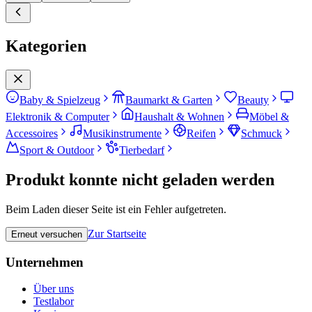
Kategorien
Baby & Spielzeug
Baumarkt & Garten
Beauty
Elektronik & Computer
Haushalt & Wohnen
Möbel &
Accessoires
Musikinstrumente
Reifen
Schmuck
Sport & Outdoor
Tierbedarf
Produkt konnte nicht geladen werden
Beim Laden dieser Seite ist ein Fehler aufgetreten.
Zur Startseite
Erneut versuchen
Unternehmen
Über uns
Testlabor