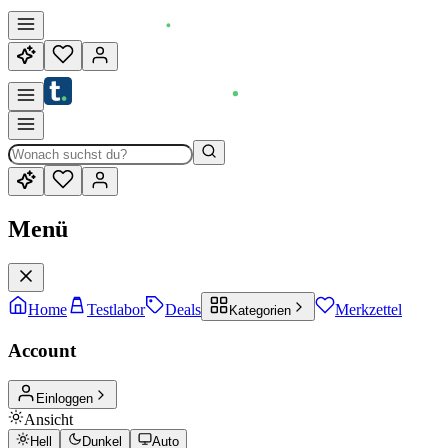
Menü
Home
Testlabor
Deals
Merkzettel
Kategorien
Account
Einloggen
Ansicht
Hell
Dunkel
Auto