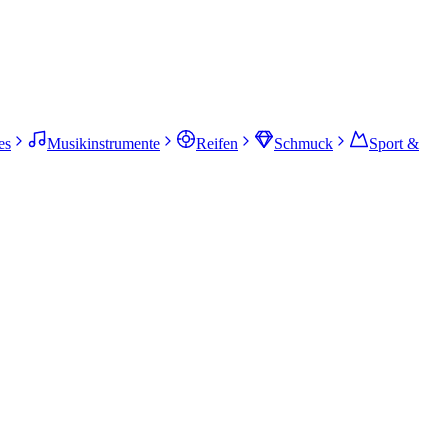
es
Musikinstrumente
Reifen
Schmuck
Sport &