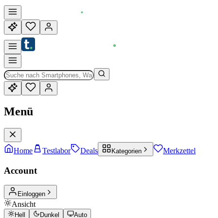
Menü
Home
Testlabor
Deals
Merkzettel
Kategorien
Account
Einloggen
Ansicht
Hell
Dunkel
Auto