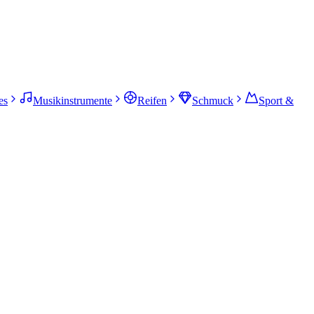
es
Musikinstrumente
Reifen
Schmuck
Sport &