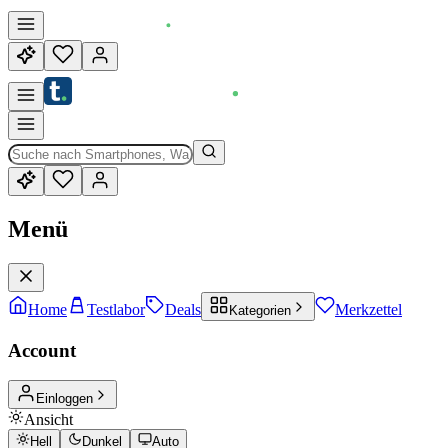
Menü
Home
Testlabor
Deals
Merkzettel
Kategorien
Account
Einloggen
Ansicht
Hell
Dunkel
Auto