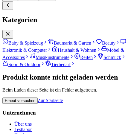
Kategorien
Baby & Spielzeug
Baumarkt & Garten
Beauty
Elektronik & Computer
Haushalt & Wohnen
Möbel &
Accessoires
Musikinstrumente
Reifen
Schmuck
Sport & Outdoor
Tierbedarf
Produkt konnte nicht geladen werden
Beim Laden dieser Seite ist ein Fehler aufgetreten.
Zur Startseite
Erneut versuchen
Unternehmen
Über uns
Testlabor