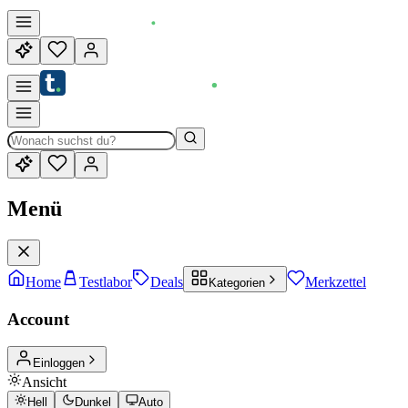
Menü
Home
Testlabor
Deals
Merkzettel
Kategorien
Account
Einloggen
Ansicht
Hell
Dunkel
Auto