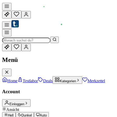
Menü
Home
Testlabor
Deals
Merkzettel
Kategorien
Account
Einloggen
Ansicht
Hell
Dunkel
Auto