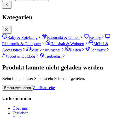
Kategorien
Baby & Spielzeug
Baumarkt & Garten
Beauty
Elektronik & Computer
Haushalt & Wohnen
Möbel &
Accessoires
Musikinstrumente
Reifen
Schmuck
Sport & Outdoor
Tierbedarf
Produkt konnte nicht geladen werden
Beim Laden dieser Seite ist ein Fehler aufgetreten.
Zur Startseite
Erneut versuchen
Unternehmen
Über uns
Testlabor