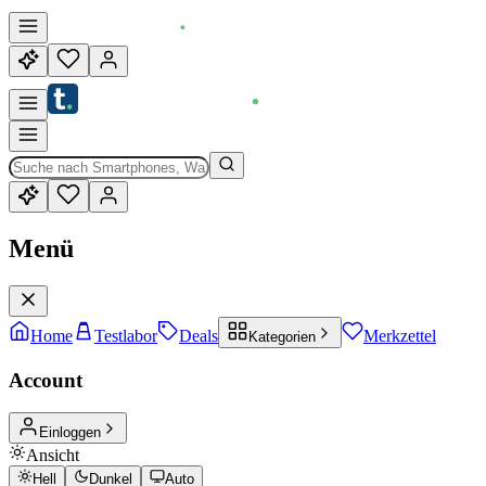
Menü
Home
Testlabor
Deals
Merkzettel
Kategorien
Account
Einloggen
Ansicht
Hell
Dunkel
Auto