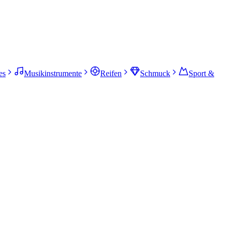
es
Musikinstrumente
Reifen
Schmuck
Sport &